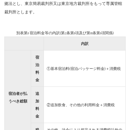
拠法とし、東京簡易裁判所又は東京地方裁判所をもって専属管轄
裁判所とします。
別表第1 宿泊料金等の内訳(第2条第1項及び第11条第1項関係)
内訳
宿
泊
①基本宿泊料(宿泊パッケージ料金)＋消費税
料
金
宿泊者が払
追
うべき総額
加
②追加飲食、その他の利用料金＋消費税
料
金
税
その他、法令により規定される消費税以外の