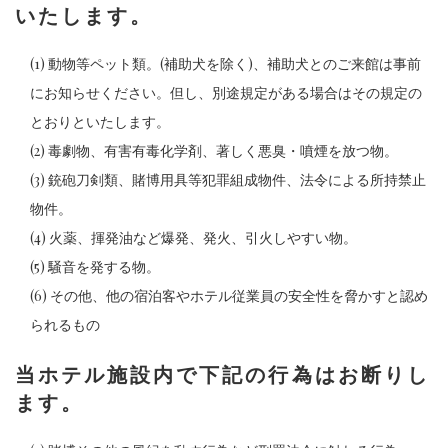
いたします。
(1) 動物等ペット類。(補助犬を除く)、補助犬とのご来館は事前
にお知らせください。但し、別途規定がある場合はその規定の
とおりといたします。
(2) 毒劇物、有害有毒化学剤、著しく悪臭・噴煙を放つ物。
(3) 銃砲刀剣類、賭博用具等犯罪組成物件、法令による所持禁止
物件。
(4) 火薬、揮発油など爆発、発火、引火しやすい物。
(5) 騒音を発する物。
(6) その他、他の宿泊客やホテル従業員の安全性を脅かすと認め
られるもの
当ホテル施設内で下記の行為はお断りし
ます。