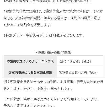
1.％は宿泊者が支払うべき総額に対する違約金の比率です。
2.連泊予約日数の短縮または宿泊予定人数の減少の場合は、その対
象となる短縮が違約期間に該当する場合は、違約金の適用に応じ
た比率にて違約金を収受します。
3.特別プラン・事前決済プランは別途規定となります。
別表第3 (第19条第3項関係)
客室内喫煙によるクリーニング代
1室につき3万円（税込）
客室内喫煙による客室売止費用
客室売止日数×3万円（税込）
(注) 客室売止日数は当ホテルの判断により実際に販売を差控えた日
数とします。ただし、上限を10日分とします。
この約款は、当ホテルが定める方法により告知することにより、
予告なく変更することがあります。