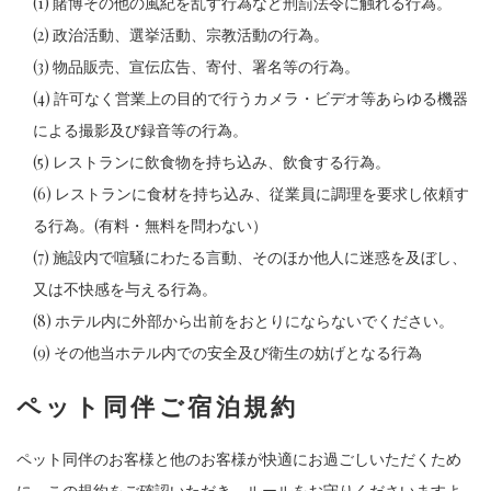
(1) 賭博その他の風紀を乱す行為など刑罰法令に触れる行為。
(2) 政治活動、選挙活動、宗教活動の行為。
(3) 物品販売、宣伝広告、寄付、署名等の行為。
(4) 許可なく営業上の目的で行うカメラ・ビデオ等あらゆる機器
による撮影及び録音等の行為。
(5) レストランに飲食物を持ち込み、飲食する行為。
(6) レストランに食材を持ち込み、従業員に調理を要求し依頼す
る行為。(有料・無料を問わない）
(7) 施設内で喧騒にわたる言動、そのほか他人に迷惑を及ぼし、
又は不快感を与える行為。
(8) ホテル内に外部から出前をおとりにならないでください。
(9) その他当ホテル内での安全及び衛生の妨げとなる行為
ペット同伴ご宿泊規約
ペット同伴のお客様と他のお客様が快適にお過ごしいただくため
に、この規約をご確認いただき、ルールをお守りくださいますよ