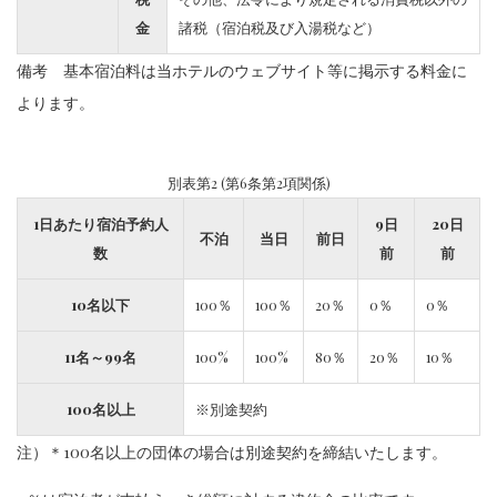
金
諸税（宿泊税及び入湯税など）
備考 基本宿泊料は当ホテルのウェブサイト等に掲示する料金に
よります。
別表第2 (第6条第2項関係)
1日あたり宿泊予約人
9日
20日
不泊
当日
前日
数
前
前
10名以下
100％
100％
20％
0％
0％
11名～99名
100%
100%
80％
20％
10％
100名以上
※別途契約
注）＊100名以上の団体の場合は別途契約を締結いたします。