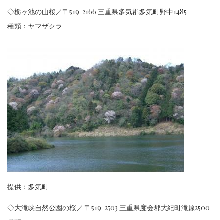
◇栃ヶ池の山桜／〒519-2166 三重県多気郡多気町野中1485
種類：ヤマザクラ
提供：多気町
◇大滝峡自然公園の桜／
〒519-2703 三重県度会郡大紀町滝原2500