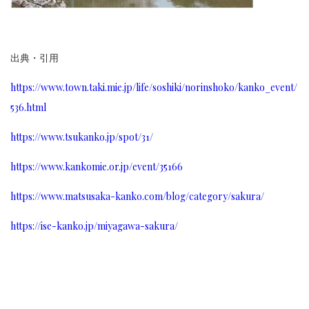
出典・引用
https://www.town.taki.mie.jp/life/soshiki/norinshoko/kanko_event/
536.html
https://www.tsukanko.jp/spot/31/
https://www.kankomie.or.jp/event/35166
https://www.matsusaka-kanko.com/blog/category/sakura/
https://ise-kanko.jp/miyagawa-sakura/