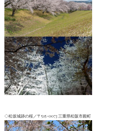
◇松坂城跡の桜／〒515-0073 三重県松阪市殿町