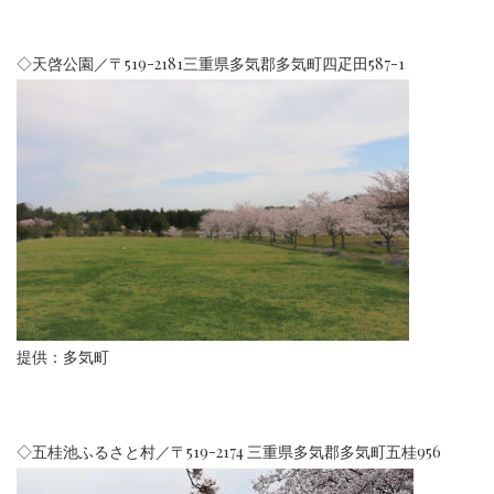
◇天啓公園／〒519-2181三重県多気郡多気町四疋田587-1
提供：多気町
◇五桂池ふるさと村／〒519-2174 三重県多気郡多気町五桂956