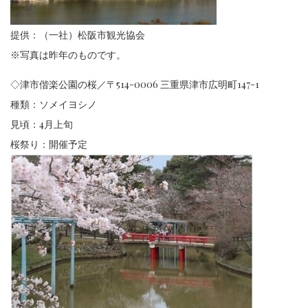
提供：（一社）松阪市観光協会
※写真は昨年のものです。
◇津市偕楽公園の桜／〒514-0006 三重県津市広明町147-1
種類：ソメイヨシノ
見頃：4月上旬
桜祭り：開催予定