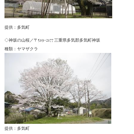
提供：多気町
◇
神坂の山桜／
〒519-2177 三重県多気郡多気町神坂
種類：ヤマザクラ
提供：多気町