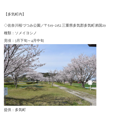
【多気町内】
◇佐奈川桜づつみ公園／〒519-2152 三重県多気郡多気町弟国29
種類：ソメイヨシノ
見頃：3月下旬～4月中旬
提供：多気町