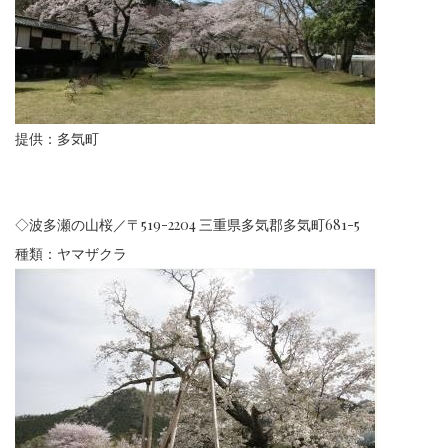
提供：多気町
◇
波多瀬の山桜／〒519-2204 三重県多気郡多気町681-5
種類：ヤマザクラ