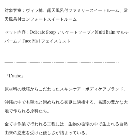
対象客室：ヴィラ棟、露天風呂付ファミリースイートルーム、露
天風呂付コンフォートスイートルーム
セット内容：Delicate Soap デリケートソープ／Multi Balm マルチ
バーム／ Face Mist フェイスミスト
･･━━･･━━･･━━･･━━･･━━･･━━･･━━･･━━･･━━･･
━━･･━━･･━━･･━━･･━━･･━━･･━━･･━━･･━━･･
『L’aube』
原材料の栽培からこだわったスキンケア・ボディケアブランド。
沖縄の中でも聖地と崇められる御嶽に隣接する、名護の豊かな大
地で作られる原料たち。
全て手作業で行われる工程には、生物の循環の中で生まれる自然
由来の恩恵を受けた優しさが詰まっている。