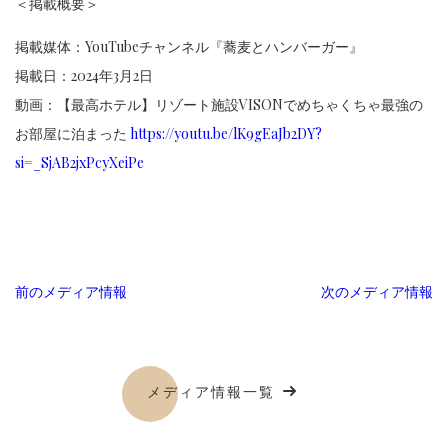
＜掲載概要＞
掲載媒体：YouTubeチャンネル『蕎麦とハンバーガー』
掲載日：2024年3月2日
動画：【最高ホテル】リゾート施設VISONでめちゃくちゃ最強の
お部屋に泊まった
https://youtu.be/lK9gEaJb2DY?
si=_SjAB2jxPcyXeiPe
前のメディア情報
次のメディア情報
メディア情報一覧