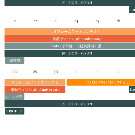
丼（DON）VISON
F
21
22
23
24
25
26
４フレームフォトコンテスト
旅籠ヴィソン 4th Anniversary
vol.13 小平健一《軽鳥浮白》展
丼（DON）VISON
燦燦市
28
29
30
1
2
3
４フレームフォトコンテスト
HALLOWEEN EVENT 2025
旅籠ヴィソン 4th Anniversary
h
vol.13 小平健一《軽鳥浮白》展
丼（DON）VISON
VISON CHEF FES 2025