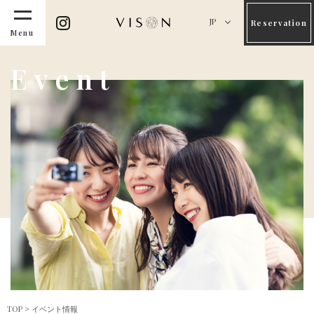
JP
Reservation
Menu
Event
TOP
>
イベント情報