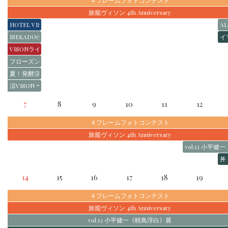
４フレームフォトコンテスト
旅籠ヴィソン 4th Anniversary
HOTEL VISONの夏休み
AL
ISEKADO(伊勢角屋麦酒)&ひみつビール POPUP
イ
VISONライトアップショウ「月の神さまと不思議なまつり」
フローズンデザート 食べ歩きスタンプラリー
夏！発酵涼麺スタンプラリー
涼VISON 〜ICE&DRINK〜
7
8
9
10
11
12
４フレームフォトコンテスト
旅籠ヴィソン 4th Anniversary
vol.13 小平
丼
14
15
16
17
18
19
４フレームフォトコンテスト
旅籠ヴィソン 4th Anniversary
vol.13 小平健一《軽鳥浮白》展