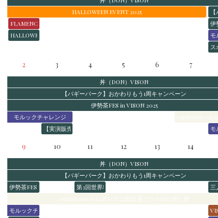
丼（DON）VISON
HALLOWEEN EVENT 2025
【
FLAMENCO SHOW Alegria～アレグリア～
伊勢
HALLOWEEN BUGGY助手席プラン
モ
ス
2
3
4
5
6
7
丼（DON）VISON
【バギーパーク】おかわりもう1周キャンペーン
伊勢茶FES in VISON 2025
モルックチャレンジ
exhibition 
【実演販売】ドンッとなるよ！ポン菓子屋ドンちゃん！
モ
9
10
11
12
13
14
丼（DON）VISON
【バギーパーク】おかわりもう1周キャンペーン
伊勢茶FES in VISON 2025
第3回世界料理学会 in VISON
三
exhibition vol.14 PACE 山田弘美《ツルの白布》展
モルックチャレンジ
VI