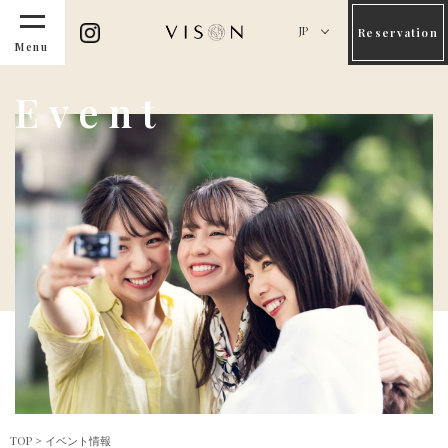
JP
Reservation
Menu
Event
TOP
>
イベント情報