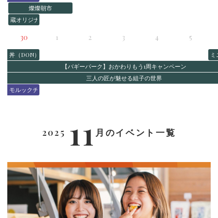
燦燦朝市
蔵オリジナル秘伝のタレで焼く絶品みたらし団子
30
1
2
3
4
5
丼（DON）VISON
ミ
【バギーパーク】おかわりもう1周キャンペーン
三人の匠が魅せる組子の世界
モルックチャレンジ
11
2025
月
のイベント一覧