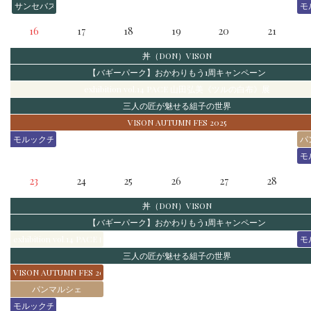
サンセバスチャン美食フォーラム
モ
16
17
18
19
20
21
丼（DON）VISON
【バギーパーク】おかわりもう1周キャンペーン
exhibition vol.14 PACE 山田弘美《ツルの白布》展
三人の匠が魅せる組子の世界
VISON AUTUMN FES 2025
モルックチャレンジ
パ
モ
23
24
25
26
27
28
丼（DON）VISON
【バギーパーク】おかわりもう1周キャンペーン
exhibition vol.14 PACE 山田弘美《ツルの白布》展
モ
三人の匠が魅せる組子の世界
VISON AUTUMN FES 2025
パンマルシェ
モルックチャレンジ